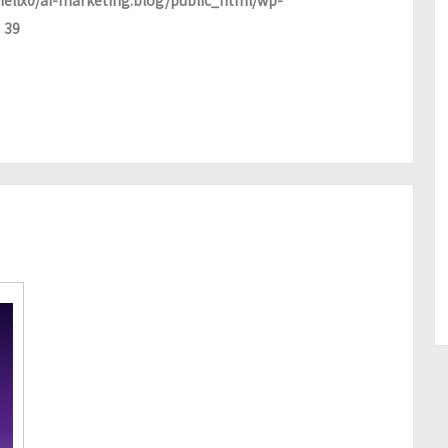
ellx0/ai-marketing.blog/public_html/wp-
e
39