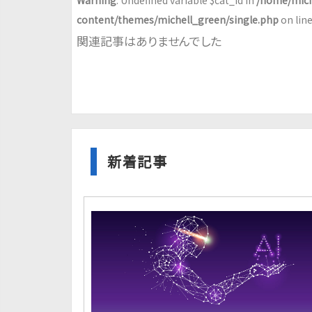
Warning
: Undefined variable $cat_id in
/home/mich
content/themes/michell_green/single.php
on lin
関連記事はありませんでした
新着記事