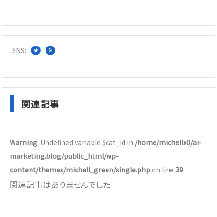
SNS:
関連記事
Warning
: Undefined variable $cat_id in
/home/michellx0/ai-
marketing.blog/public_html/wp-
content/themes/michell_green/single.php
on line
39
関連記事はありませんでした