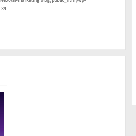
ellx0/ai-marketing.blog/public_html/wp-
e
39