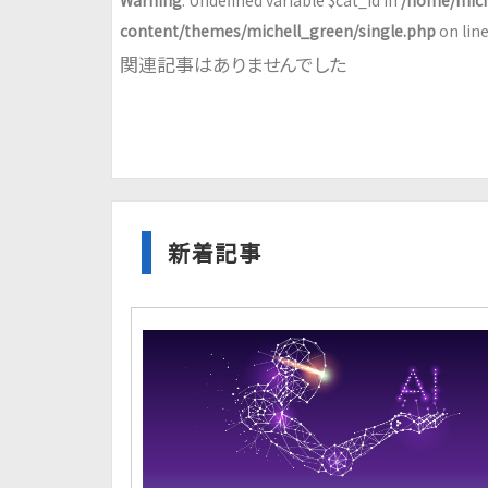
Warning
: Undefined variable $cat_id in
/home/mich
content/themes/michell_green/single.php
on lin
関連記事はありませんでした
新着記事