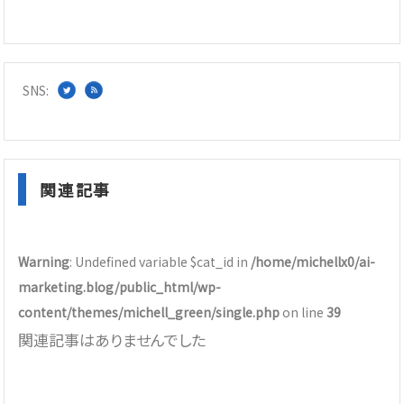
SNS:
関連記事
Warning
: Undefined variable $cat_id in
/home/michellx0/ai-
marketing.blog/public_html/wp-
content/themes/michell_green/single.php
on line
39
関連記事はありませんでした